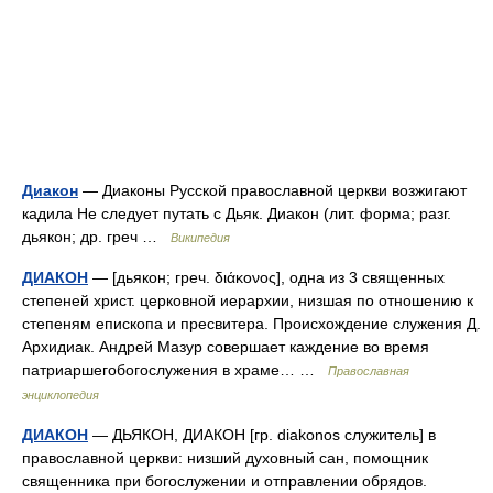
Диакон
— Диаконы Русской православной церкви возжигают
кадила Не следует путать с Дьяк. Диакон (лит. форма; разг.
дьякон; др. греч …
Википедия
ДИАКОН
— [дьякон; греч. διάκονος], одна из 3 священных
степеней христ. церковной иерархии, низшая по отношению к
степеням епископа и пресвитера. Происхождение служения Д.
Архидиак. Андрей Мазур совершает каждение во время
патриаршегобогослужения в храме… …
Православная
энциклопедия
ДИАКОН
— ДЬЯКОН, ДИАКОН [гр. diakonos служитель] в
православной церкви: низший духовный сан, помощник
священника при богослужении и отправлении обрядов.