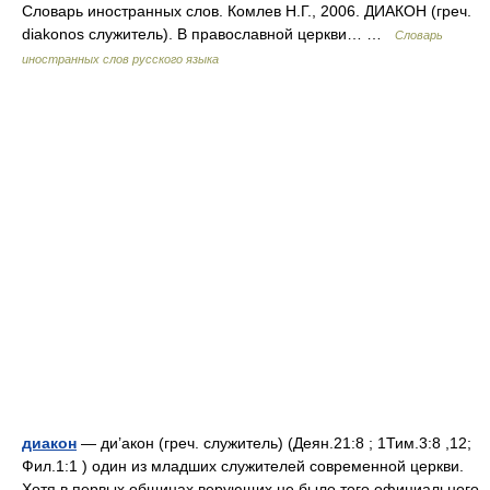
Словарь иностранных слов. Комлев Н.Г., 2006. ДИАКОН (греч.
diakonos служитель). В православной церкви… …
Словарь
иностранных слов русского языка
диакон
— ди’акон (греч. служитель) (Деян.21:8 ; 1Тим.3:8 ,12;
Фил.1:1 ) один из младших служителей современной церкви.
Хотя в первых общинах верующих не было того официального