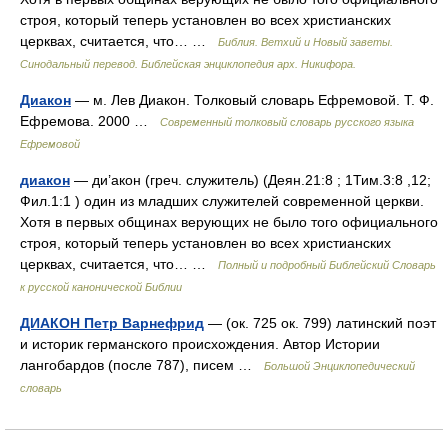
строя, который теперь установлен во всех христианских
церквах, считается, что… …
Библия. Ветхий и Новый заветы.
Синодальный перевод. Библейская энциклопедия арх. Никифора.
Диакон
— м. Лев Диакон. Толковый словарь Ефремовой. Т. Ф.
Ефремова. 2000 …
Современный толковый словарь русского языка
Ефремовой
диакон
— ди’акон (греч. служитель) (Деян.21:8 ; 1Тим.3:8 ,12;
Фил.1:1 ) один из младших служителей современной церкви.
Хотя в первых общинах верующих не было того официального
строя, который теперь установлен во всех христианских
церквах, считается, что… …
Полный и подробный Библейский Словарь
к русской канонической Библии
ДИАКОН Петр Варнефрид
— (ок. 725 ок. 799) латинский поэт
и историк германского происхождения. Автор Истории
лангобардов (после 787), писем …
Большой Энциклопедический
словарь