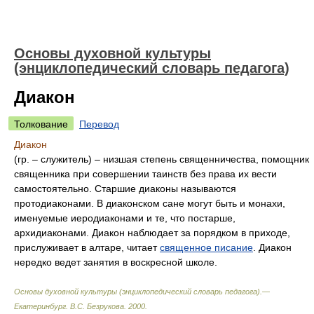
Основы духовной культуры
(энциклопедический словарь педагога)
Диакон
Толкование
Перевод
Диакон
(гр. – служитель) – низшая степень священничества, помощник
священника при совершении таинств без права их вести
самостоятельно. Старшие диаконы называются
протодиаконами. В диаконском сане могут быть и монахи,
именуемые иеродиаконами и те, что постарше,
архидиаконами. Диакон наблюдает за порядком в приходе,
прислуживает в алтаре, читает
священное писание
. Диакон
нередко ведет занятия в воскресной школе.
Основы духовной культуры (энциклопедический словарь педагога).—
Екатеринбург
.
В.С. Безрукова
.
2000
.